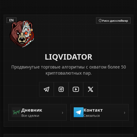
EN
Риск‑дисклеймер
LIQVIDATOR
Копитрейдинг является высокорискованной
Продвинутые торговые алгоритмы с охватом более 50
деятельностью.
криптовалютных пар.
Фьючерсная торговля может привести к полной
или частичной потере средств.
Прошлая доходность не гарантирует будущей
прибыли.
Используйте только ту сумму, которую готовы
Дневник
Контакт
›
›
потерять.
Все сделки
Связаться
Копитрейдинг — это лишь один из многих
инструментов на бирже. Инвестируйте только
небольшую часть своего депозита.