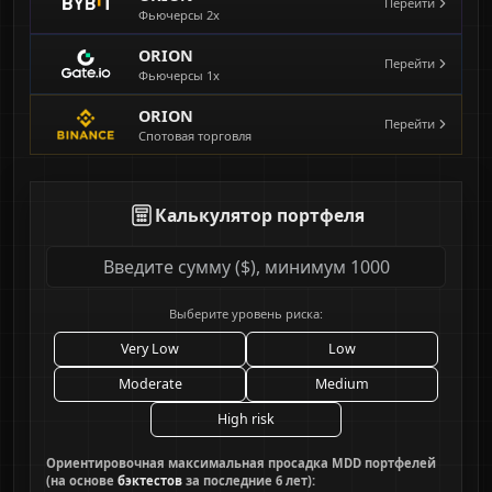
Перейти
Фьючерсы
2х
принимаете на свой страх и риск.
Перед использованием услуг копитрейдинга
ORION
Перейти
нужно убедиться, что торговля криптовалютами
Фьючерсы
1х
разрешена в вашей юрисдикции.
ORION
Перейти
Спотовая торговля
Помните:
Калькулятор портфеля
Выберите уровень риска:
Very Low
Low
Moderate
Medium
High risk
Ориентировочная максимальная просадка MDD портфелей
(на основе
бэктестов
за последние 6 лет):